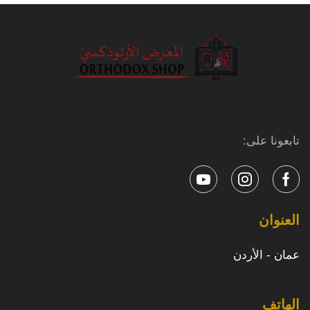
تابعونا على:
العنوان
عمان - الأردن
الهاتف