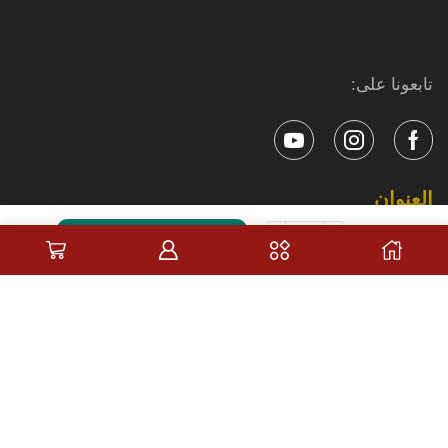
تابعونا على:
العنوان
إضافة إلى السلة
د.ا
10
عمان - الأردن
الهاتف
962799117842+
البريد الإلكتروني